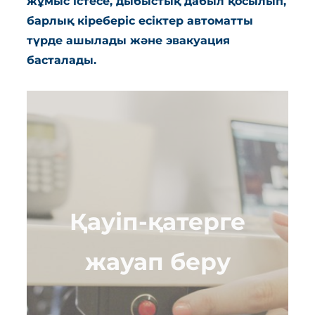
жұмыс істесе, дыбыстық дабыл қосылып,
барлық кіреберіс есіктер автоматты
түрде ашылады және эвакуация
басталады.
Қауіп-қатерге
жауап беру