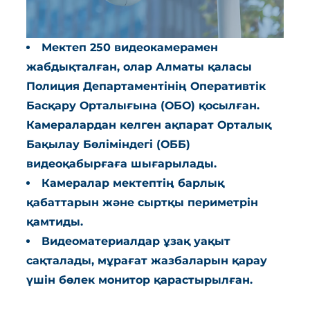
Мектеп 250 видеокамерамен
жабдықталған, олар Алматы қаласы
Полиция Департаментінің Оперативтік
Басқару Орталығына (ОБО) қосылған.
Камералардан келген ақпарат Орталық
Бақылау Бөліміндегі (ОББ)
видеоқабырғаға шығарылады.
Камералар мектептің барлық
қабаттарын және сыртқы периметрін
қамтиды.
Видеоматериалдар ұзақ уақыт
сақталады, мұрағат жазбаларын қарау
үшін бөлек монитор қарастырылған.