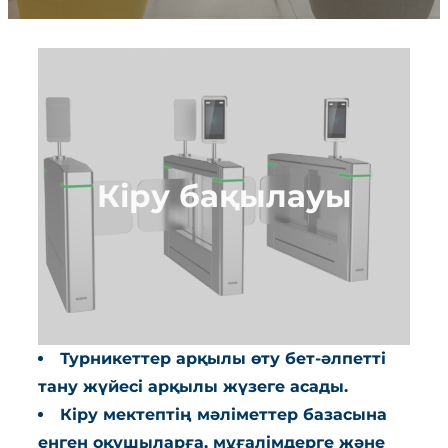
Кіру бақылауы
Турникеттер арқылы өту бет-әлпетті
тану жүйесі арқылы жүзеге асады.
Кіру мектептің мәліметтер базасына
енген оқушыларға, мұғалімдерге және