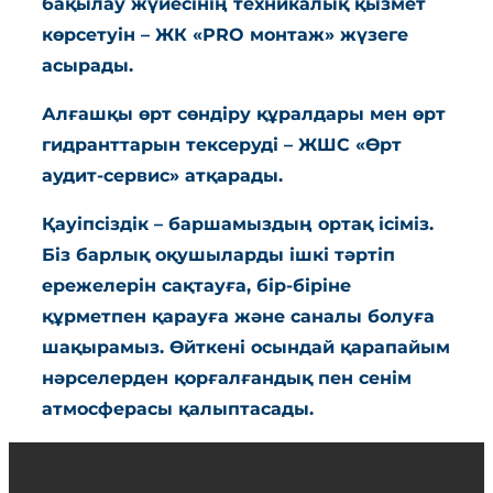
бақылау жүйесінің техникалық қызмет
көрсетуін – ЖК «PRO монтаж» жүзеге
асырады.
Алғашқы өрт сөндіру құралдары мен өрт
гидранттарын тексеруді – ЖШС «Өрт
аудит-сервис» атқарады.
Қауіпсіздік – баршамыздың ортақ ісіміз.
Біз барлық оқушыларды ішкі тәртіп
ережелерін сақтауға, бір-біріне
құрметпен қарауға және саналы болуға
шақырамыз. Өйткені осындай қарапайым
нәрселерден қорғалғандық пен сенім
атмосферасы қалыптасады.