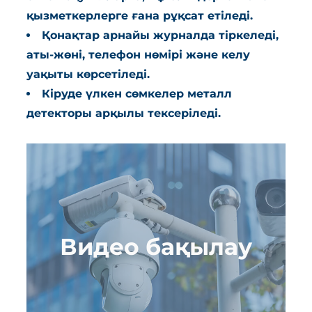
қызметкерлерге ғана рұқсат етіледі.
Қонақтар арнайы журналда тіркеледі,
аты-жөні, телефон нөмірі және келу
уақыты көрсетіледі.
Кіруде үлкен сөмкелер металл
детекторы арқылы тексеріледі.
Видео бақылау