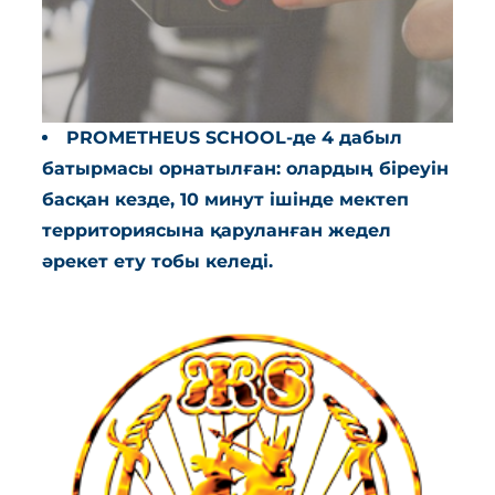
PROMETHEUS SCHOOL-де 4 дабыл
батырмасы орнатылған: олардың біреуін
басқан кезде, 10 минут ішінде мектеп
территориясына қаруланған жедел
әрекет ету тобы келеді.