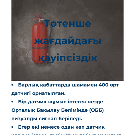
Төтенше
жағдайдағы
қауіпсіздік
Барлық қабаттарда шамамен 400 өрт
датчигі орнатылған.
Бір датчик жұмыс істеген кезде
Орталық Бақылау Бөлімінде (ОББ)
визуалды сигнал беріледі.
Егер екі немесе одан көп датчик