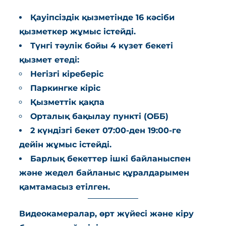
Қауіпсіздік қызметінде 16 кәсіби
қызметкер жұмыс істейді.
Түнгі тәулік бойы 4 күзет бекеті
қызмет етеді:
Негізгі кіреберіс
Паркингке кіріс
Қызметтік қақпа
Орталық бақылау пункті (ОББ)
2 күндізгі бекет 07:00-ден 19:00-ге
дейін жұмыс істейді.
Барлық бекеттер ішкі байланыспен
және жедел байланыс құралдарымен
қамтамасыз етілген.
Видеокамералар, өрт жүйесі және кіру