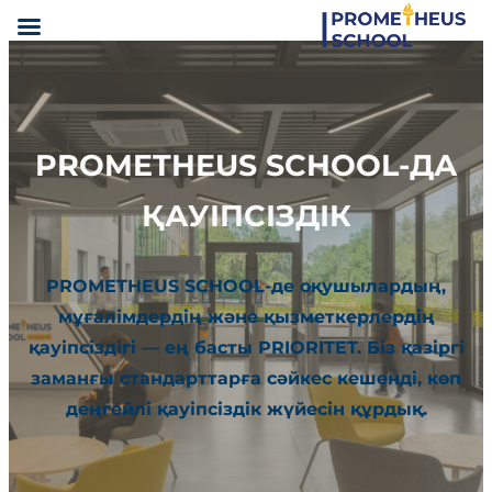
PROMETHEUS SCHOOL-ДА
ҚАУІПСІЗДІК
PROMETHEUS SCHOOL-де оқушылардың,
мұғалімдердің және қызметкерлердің
қауіпсіздігі — ең басты PRIORITET. Біз қазіргі
заманғы стандарттарға сәйкес кешенді, көп
деңгейлі қауіпсіздік жүйесін құрдық.