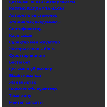
Қазақ-ағылшын Бағдарламасы
KAZENG БАҒДАРЛАМАСЫ
Авторлық әдістемелер
Ата-аналық академиясы
Сертификаттау
Қауіпсіздік
Сұрақтар мен жауаптар
Жоғары сапалы білім
Суреттер жинағы
Басты бет
Қосымша үйірмелер
Біздің команда
Жаңалықтар
Нормативтік құжаттар
Тамақтану
Мектеп саясаты