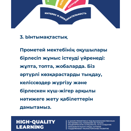
3. Ынтымақтастық
Прометей мектебінің оқушылары
бірлесіп жұмыс істеуді үйренеді:
жұпта, топта, жобаларда. Біз
әртүрлі көзқарастарды тыңдау,
келіссөздер жүргізу және
бірлескен күш-жігер арқылы
нәтижеге жету қабілеттерін
дамытамыз.