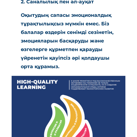
2. Саналылық пен әл-ауқат
Оқытудың сапасы эмоционалдық
тұрақтылықсыз мүмкін емес. Біз
балалар өздерін сенімді сезінетін,
эмоцияларын басқаруды және
өзгелерге құрметпен қарауды
үйренетін қауіпсіз әрі қолдаушы
орта құрамыз.