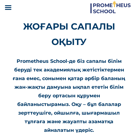
ЖОҒАРЫ САПАЛЫ
ОҚЫТУ
Prometheus School-де біз сапалы білім
беруді тек академиялық жетістіктермен
ғана емес, сонымен қатар әрбір баланың
жан-жақты дамуына ықпал ететін білім
беру ортасын құрумен
байланыстырамыз. Оқу – бұл балалар
зерттеушіге, ойшылға, шығармашыл
тұлғаға және жауапты азаматқа
айналатын үдеріс.