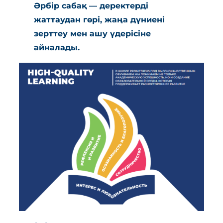
Әрбір сабақ — деректерді
жаттаудан гөрі, жаңа дүниені
зерттеу мен ашу үдерісіне
айналады.