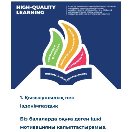
1. Қызығушылық пен
ізденімпаздық
Біз балаларда оқуға деген ішкі
мотивацияны қалыптастырамыз.