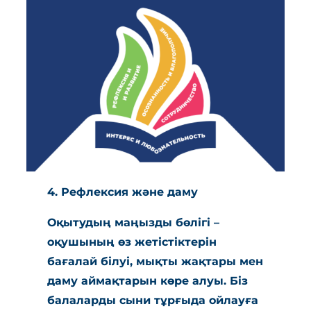
4. Рефлексия және даму
Оқытудың маңызды бөлігі –
оқушының өз жетістіктерін
бағалай білуі, мықты жақтары мен
даму аймақтарын көре алуы. Біз
балаларды сыни тұрғыда ойлауға